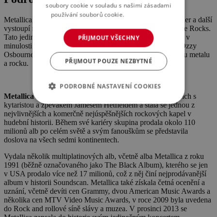
soubory cookie v souladu s našimi zásadami
používání souborů cookie.
Více informací
Metallica, Five Finger Death Punch, Red Fang, Steel Panther a další
vystoupí na již třetím ročníku jednodenního festivalu Prague Rocks.
Tato jedinečná akce ve střední a východní Evropě, na které v
PŘIJMOUT VŠECHNY
minulosti vystoupili například Kiss, ZZ Top nebo zpěvák Ozzy
Osbourne, přivítá návštěvníky v létě 2022 pořádnou dávkou metalu
PŘIJMOUT POUZE NEZBYTNÉ
a rocku.
PODROBNÉ NASTAVENÍ COOKIES
Metallica
vznikla v roce 1981, založili ji bubeník Lars Ulrich s
kytaristou a zpěvákem Jamesem Hetfieldem a stala se jednou z
nejvlivnějších a komerčně nejúspěšnějších rockových kapel v
hudební historii. Během své kariéry skupina prodala okolo 110
milionů alb po celém světě a svým fanouškům se představila
doslova na všech sedmi kontinentech.
Vydala několik multiplatinových alb, včetně alba Metallica z roku
1991 (běžně označovaného jako The Black Album), kterého se jen
v USA prodalo více než 17 milionů, což z něj činí nejprodávanější
album v historii Soundscan. Metallica také získala četná ocenění a
uznání, včetně devíti cen Grammy, dvou American Music Awards a
několika cen MTV Video Music Awards, v roce 2009 byla uvedena
do Rock and rollové síně slávy a muzea. V prosinci 2013 se