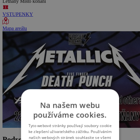
Letňany
Místo konání
VSTUPENKY
Mapa areálu
Na našem webu
používáme cookies.
Tyto webové stránky používají soubory cookie
ke zlepšení uživatelského zážitku. Používáním
našich webových stránek souhlasíte se všemi
Podrobnosti o akci