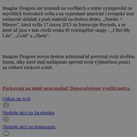
Imagine Dragons ale neusnuli na vavřínech a mimo vystupování na
největších festivalech světa a na vyprodané americké i evropské tour
neúnavně skládali a psali materiál na druhou desku, „Smoke +
Mirrors“, která vyšla 17.února 2015 na Interscope Records, a ze
které už jsou v tuto chvíli venku tři veleúspěšné singly - „I Bet My
Life“, „Gold“ a „Shots“.
Imagine Dragons novou deskou jednoznačně potvrzují svoji skvělou
formu, díky které mají našlápnuto upevnit svoji výjimečnou pozici
na světové rockové scéně.
Parkování na místě není možné! Doporučujeme využití metra.
Odkaz na web
Sledujte akci na facebooku
Sledujte akci na instagramu