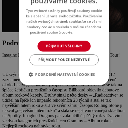
používáme cookies.
Tyto webové stránky používají soubory cookie
ke zlepšení uživatelského zážitku. Používáním
našich webových stránek souhlasíte se všemi
soubory cookie v souladu s našimi zásadami
používání souborů cookie.
Více informací
Podrobnosti o akci
PŘIJMOUT VŠECHNY
Imagine Dragons se vrací do Prahy v rámci svého Mercury Tour!
PŘIJMOUT POUZE NEZBYTNÉ
Už svým prvním albem „Night Visions“ vydaném v roce 2012
PODROBNÉ NASTAVENÍ COOKIES
zaznamenala kapela, do té doby známá jen na své lokální scéně
okolo Las Vegas, ohromný úspěch. Poprvé od roku 2006 se tak na
špičce žebříčku prestižního časopisu Billboard objevilo debutové
album rockové kapely. Druhý singl z této desky – „Radioactive“ se
udržel na špičkách hitparád rekordních 23 týdnů a stal se tak
největším hitem roku 2013 ve svém žánru, časopis Rolling Stone ji
nazval „největším hitem roku“ a stala se nejstreamovanější skladbou
na Spotify. Imagine Dragons pak zakončili úspěšný rok vítězstvím
ve dvou kategoriích prestižních cen Grammy – Album roku a
Nejlepší rocková nahrávka roku.